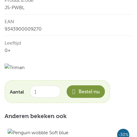
Productcode
JS-PWBL
EAN
9343900009270
Leeftijd
0+
Aantal
Bestel nu
Anderen bekeken ook
-30%