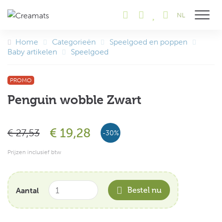
NL
Toon na
Home
Categorieën
Speelgoed en poppen
Baby artikelen
Speelgoed
PROMO
Penguin wobble Zwart
€ 19,28
€ 27,53
-30%
Prijzen inclusief btw
Aantal
Bestel nu