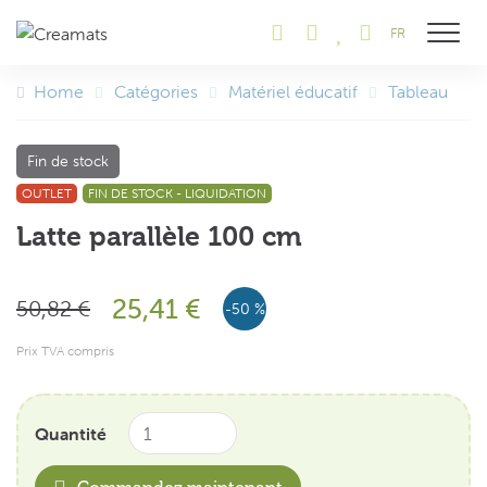
FR
Afficher
Home
Catégories
Matériel éducatif
Tableau
Fin de stock
OUTLET
FIN DE STOCK - LIQUIDATION
Latte parallèle 100 cm
25,41 €
50,82 €
-50 %
Prix TVA compris
Quantité