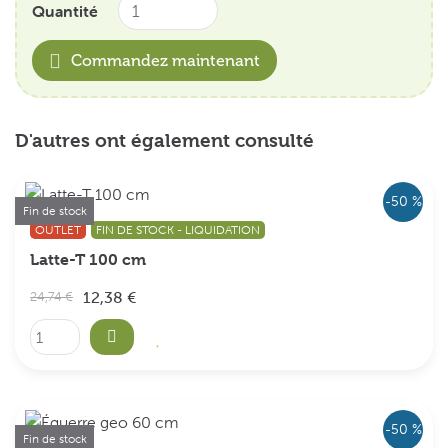
Quantité
Commandez maintenant
D'autres ont également consulté
-50 %
Fin de stock
OUTLET
FIN DE STOCK - LIQUIDATION
Latte-T 100 cm
12,38 €
24,74 €
-50 %
Fin de stock